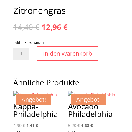
Zitronengras
Ursprünglicher
Aktueller
14,40
€
12,96
€
Preis
Preis
war:
ist:
inkl. 19 % MwSt.
14,40 €
12,96 €.
Zitronengras
In den Warenkorb
Menge
Ähnliche Produkte
Angebot!
Angebot!
Kappa-
Avocado
Philadelphia
Philadelphia
Ursprünglicher
Aktueller
Ursprünglicher
Aktueller
4,90
€
4,41
€
5,20
€
4,68
€