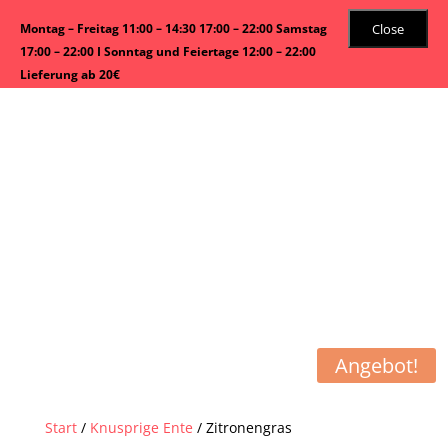
Close
Montag – Freitag 11:00 – 14:30 17:00 – 22:00 Samstag
17:00 – 22:00 I Sonntag und Feiertage 12:00 – 22:00
Lieferung ab 20€
Angebot!
Start
/
Knusprige Ente
/ Zitronengras