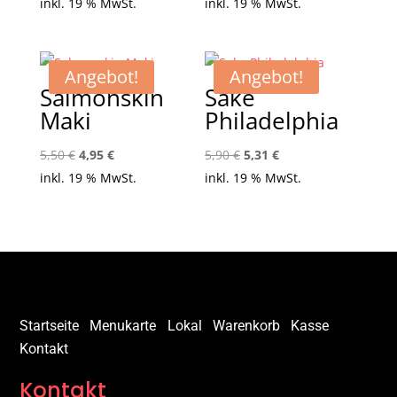
Preis
Preis
Preis
Preis
inkl. 19 % MwSt.
inkl. 19 % MwSt.
war:
ist:
war:
ist:
4,90 €
4,41 €.
5,20 €
4,68 €.
Angebot!
Angebot!
Salmonskin
Sake
Maki
Philadelphia
Ursprünglicher
Aktueller
Ursprünglicher
Aktueller
5,50
€
4,95
€
5,90
€
5,31
€
Preis
Preis
Preis
Preis
inkl. 19 % MwSt.
inkl. 19 % MwSt.
war:
ist:
war:
ist:
5,50 €
4,95 €.
5,90 €
5,31 €.
Startseite
Menukarte
Lokal
Warenkorb
Kasse
Kontakt
Kontakt