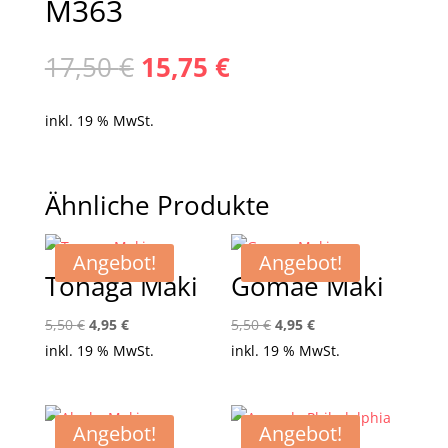
M363
Ursprünglicher
Aktueller
17,50
€
15,75
€
Preis
Preis
war:
ist:
inkl. 19 % MwSt.
17,50 €
15,75 €.
Ähnliche Produkte
Angebot!
Angebot!
Tonaga Maki
Gomae Maki
Ursprünglicher
Aktueller
Ursprünglicher
Aktueller
5,50
€
4,95
€
5,50
€
4,95
€
Preis
Preis
Preis
Preis
inkl. 19 % MwSt.
inkl. 19 % MwSt.
war:
ist:
war:
ist:
5,50 €
4,95 €.
5,50 €
4,95 €.
Angebot!
Angebot!