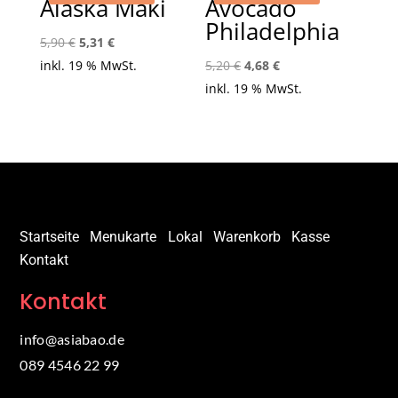
Alaska Maki
Avocado
Philadelphia
Ursprünglicher
Aktueller
5,90
€
5,31
€
Preis
Preis
Ursprünglicher
Aktueller
inkl. 19 % MwSt.
5,20
€
4,68
€
war:
ist:
Preis
Preis
inkl. 19 % MwSt.
5,90 €
5,31 €.
war:
ist:
5,20 €
4,68 €.
Startseite
Menukarte
Lokal
Warenkorb
Kasse
Kontakt
Kontakt
info@asiabao.de
089 4546 22 99