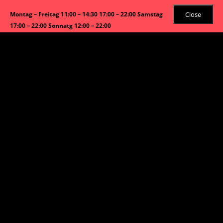
Close
Montag – Freitag 11:00 – 14:30 17:00 – 22:00 Samstag
17:00 – 22:00 Sonnatg 12:00 – 22:00
Menü