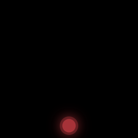
Start
/
Vorspeisen, Suppen, Salate
/ Wantan Suppe
Wantan Suppe
4,20
€
inkl. 19 % MwSt.
Ähnliche Produkte
Angebot!
Angebot!