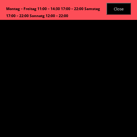
Close
Montag – Freitag 11:00 – 14:30 17:00 – 22:00 Samstag
17:00 – 22:00 Sonnatg 12:00 – 22:00
mail:
info@asiabao.com
Tel:
089 4546 22 99