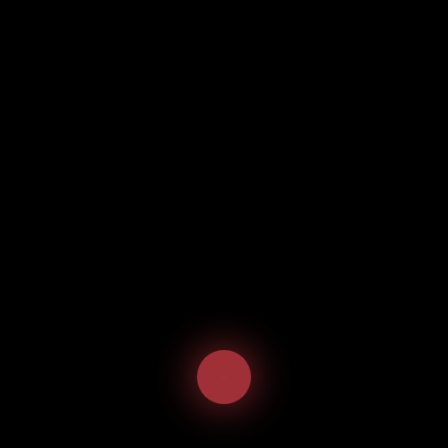
Frühlingsrollen
Vietnamesische
Frühlingsrollen
3,50
€
inkl. 19 % MwSt.
Vietnamesische
In den Warenkorb
Frühlingsrollen
Menge
Ähnliche Produkte
Angebot!
Angebot!
Alaska Maki
Tasu Maki