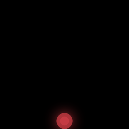
Start
/
Vietnamesische Spezialitäten
/ Pho Ga
Pho Ga
10,90
€
inkl. 19 % MwSt.
Pho
In den Warenkorb
Ga
Menge
Ähnliche Produkte