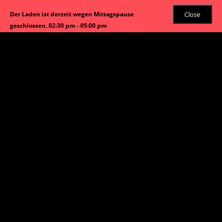
Close
Der Laden ist derzeit wegen Mittagspause
geschlossen. 02:30 pm - 05:00 pm
Start
/
Alkoholfreie Getränke
/ Zitronenlimonade 1,0L