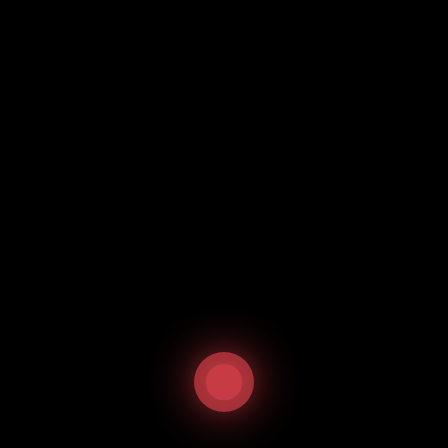
Start
/
Vietnamesische Spezialitäten
/ Pho Bo
Pho Bo
11,50
€
inkl. 19 % MwSt.
Ähnliche Produkte
Angebot!
Angebot!