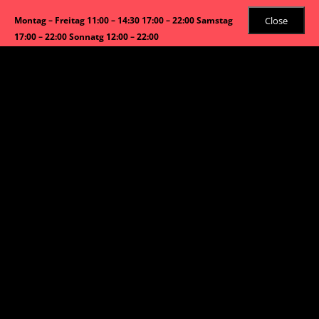
Close
Montag – Freitag 11:00 – 14:30 17:00 – 22:00 Samstag
17:00 – 22:00 Sonnatg 12:00 – 22:00
mail:
info@asiabao.com
Tel:
089 4546 22 99