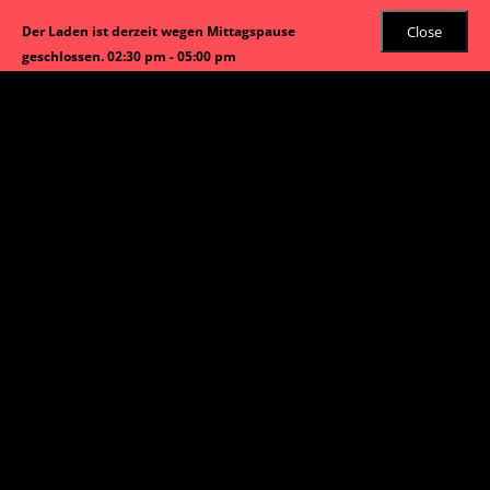
Close
Der Laden ist derzeit wegen Mittagspause
geschlossen. 02:30 pm - 05:00 pm
Angebot!
Start
/
Hühnerfleisch
/ Glasnudeln Hühnerfleisch