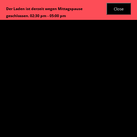
Close
Der Laden ist derzeit wegen Mittagspause
geschlossen. 02:30 pm - 05:00 pm
Angebot!
Start
/
Maki Mono
/ Eierstich Maki