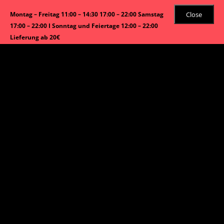
Close
Montag – Freitag 11:00 – 14:30 17:00 – 22:00 Samstag
17:00 – 22:00 I Sonntag und Feiertage 12:00 – 22:00
Lieferung ab 20€
Start
/ Produkte verschlagwortet mit „Reisnudeln mit
Frühlingrollen(Hackfleich) Salat Sauce des Hauses“
Reisnudeln mit