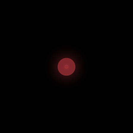
Frühlingrollen(Hackfleich)
Salat Sauce des Hauses
Einzelnes Ergebnis wird angezeigt
Bun Nem
8,91
€
inkl. 19 % MwSt.
Startseite
Menukarte
Lokal