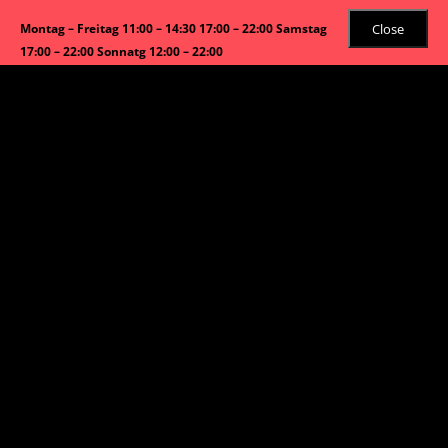
Close
Montag – Freitag 11:00 – 14:30 17:00 – 22:00 Samstag
17:00 – 22:00 Sonnatg 12:00 – 22:00
Mostbet Platformasında
Tilt Əlamətlərini Necə
Erkən Tutmaq Olar –
Mostbet-də Qeydiyyat –