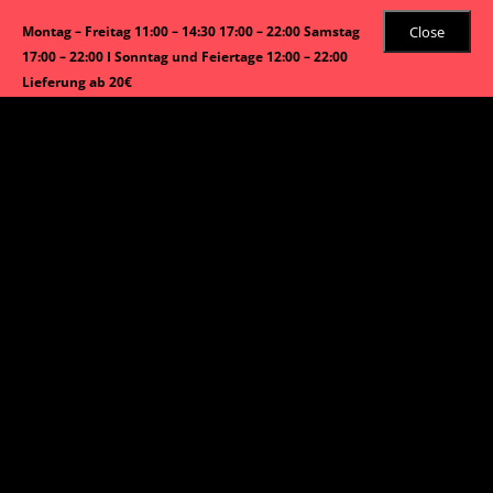
Close
Montag – Freitag 11:00 – 14:30 17:00 – 22:00 Samstag
17:00 – 22:00 I Sonntag und Feiertage 12:00 – 22:00
Lieferung ab 20€
Mostbet – Fantaziya
Idmanının Əsas
Prinsipləri Mostbet-də –
Mostbet-də Mövcud Olan