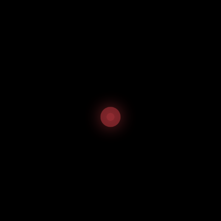
PayPal
Mit Paypal bezahlen. Solltest du keinen Paypal-
Account besitzen, kannst du auch mit deiner
Kreditkarte bezahlen.
Produktkategorien
Produkte
Bun Nem
8,91
€
inkl. 19 % MwSt.
Extra Nudeln
3,50
€
inkl. 19 % MwSt.